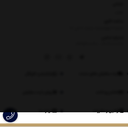
نشانی
تهران
ساعت کاری
شنبه تا چهارشنبه ساعت ۸ الی 17
شماره تماس
|
09354100760
09026060614
ثبت سفارش های عمده
اپلیکیشن لاویگل
اعلام پرداخت
روش ثبت سفارش
قوانین و مقررات
درباره ما