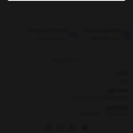
طبق قوانین مرجوعی کالا
ارسال تا حداکثر دو روز کاری
ضمانت بازگشت کالا
ارسال تا حداکثر دو روز
برگشت به بالا
نشانی
تهران
ساعت کاری
شنبه تا چهارشنبه ساعت ۸ الی 17
شماره تماس
|
09354100760
09026060614