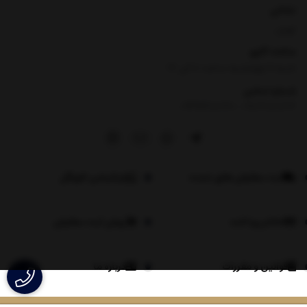
نشانی
تهران
ساعت کاری
شنبه تا چهارشنبه ساعت ۸ الی 17
شماره تماس
|
09354100760
09026060614
ثبت سفارش های عمده
اپلیکیشن لاویگل
اعلام پرداخت
روش ثبت سفارش
قوانین و مقررات
درباره ما