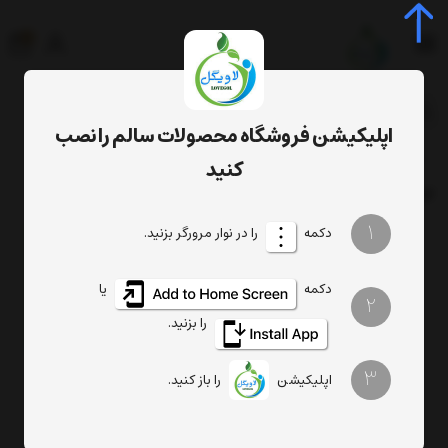
0
جستجوی محصول، دسته، برند...
اپلیکیشن فروشگاه محصولات سالم را نصب
مو
برچسب
کنید
برچسب
: مو
1
دکمه
را در نوار مرورگر بزنید.
دکمه
یا
2
را بزنید.
3
درمان افسردگی (مطلب)
اپلیکیشن
را باز کنید.
عطر شکوفه سنجد 2.5 میلی گرم