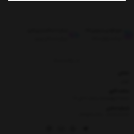
طبق قوانین مرجوعی کالا
ارسال تا حداکثر دو روز کاری
ضمانت بازگشت کالا
ارسال تا حداکثر دو روز
برگشت به بالا
نشانی
تهران
ساعت کاری
شنبه تا چهارشنبه ساعت ۸ الی 17
شماره تماس
|
09354100760
09026060614