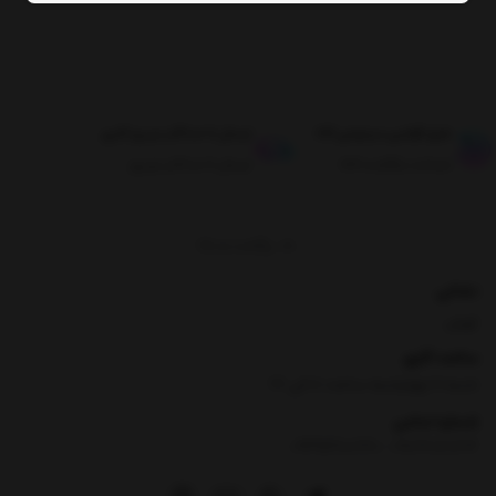
طبق قوانین مرجوعی کالا
ارسال تا حداکثر دو روز کاری
ضمانت بازگشت کالا
ارسال تا حداکثر دو روز
برگشت به بالا
نشانی
تهران
ساعت کاری
شنبه تا چهارشنبه ساعت ۸ الی 17
شماره تماس
|
09354100760
09026060614