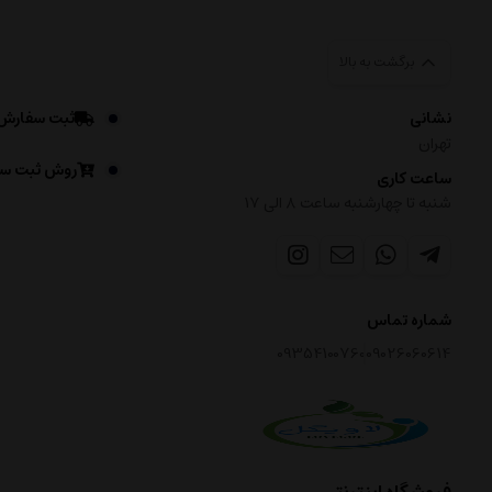
برگشت به بالا
نشانی
ثبت سفارش
تهران
روش ثبت س
ساعت کاری
شنبه تا چهارشنبه ساعت ۸ الی 17
شماره تماس
09354100760
09026060614
فروشگاه اینترنتی