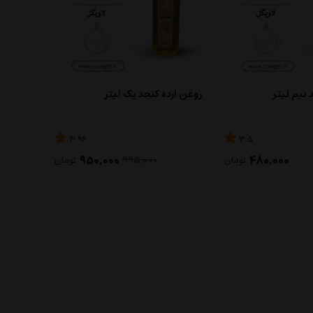
 نیم لیتر
روغن ارده کنجد یک لیتر
3.96
3.5
950,000
480,000
995,000
تومان
تومان