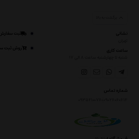
برگشت به بالا
نشانی
ثبت سفارش
تهران
روش ثبت س
ساعت کاری
شنبه تا چهارشنبه ساعت ۸ الی 17
شماره تماس
09354100760
09026060614
فروشگاه اینترنتی