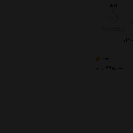
میگل
3.95
275,000
تومان