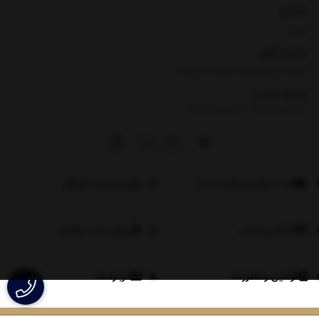
نشانی
تهران
ساعت کاری
شنبه تا چهارشنبه ساعت ۸ الی 17
شماره تماس
|
09354100760
09026060614
ثبت سفارش های عمده
اپلیکیشن لاویگل
اعلام پرداخت
روش ثبت سفارش
قوانین و مقررات
درباره ما