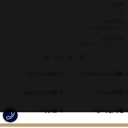
نشانی
تهران
ساعت کاری
شنبه تا چهارشنبه ساعت ۸ الی 17
شماره تماس
|
09354100760
09026060614
ثبت سفارش های عمده
اپلیکیشن لاویگل
اعلام پرداخت
روش ثبت سفارش
قوانین و مقررات
درباره ما