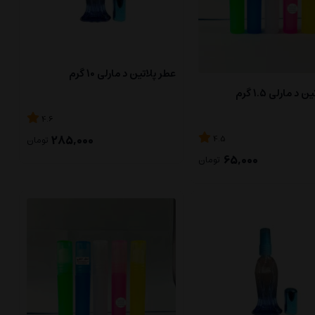
عطر پلاتین د مارلی 10 گرم
د مارلی 1.5 گرم
4.6
285,000
4.5
تومان
65,000
تومان