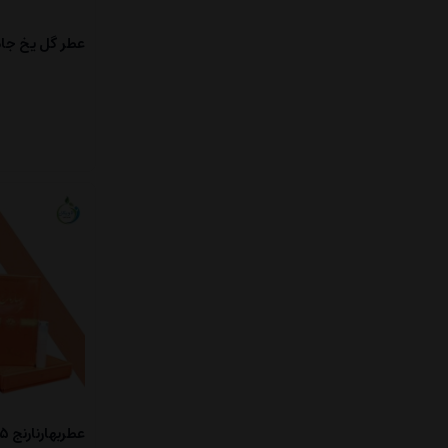
عطر گل یخ جامد 5 
عطربهارنارنج 1.5 میلی گرم