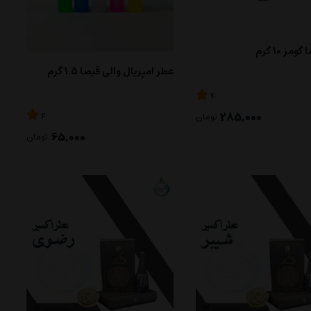
مز 10 گرم
عطر امپریال والی قیصا 1.5 گرم
4
285,000
4
تومان
65,000
تومان