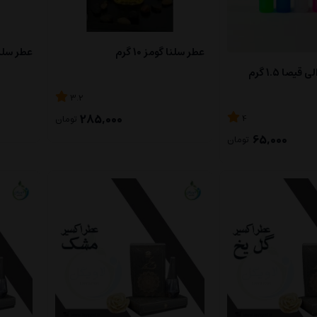
عطر سلنا گومز 10 گرم
عطر سلنا گو
یصا 1.5 گرم
3.2
285,000
4
تومان
65,000
تومان