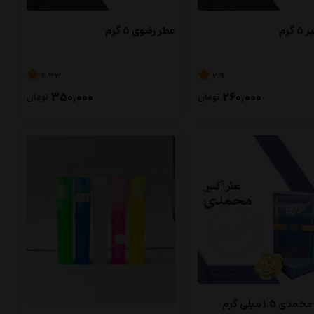
گرم
عطر رضوی ۵ گرم
4.33
2.9
350,000
260,000
تومان
تومان
 1.5 میلی گرم