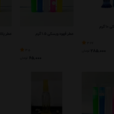
 گرم
عطر قهوه ویسکی 1.5 گرم
عطر پلاتین 
3.64
285,000
3.5
تومان
65,000
تومان