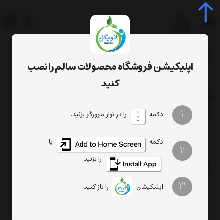
0
جستجوی محصول، دسته، برند...
اپلیکیشن فروشگاه محصولات سالم را نصب
برچسب‌ها
روغن زیتون
کنید
روغن زیتون
فیلتر
1
ترتیب
تعداد نمایش
دکمه
را در نوار مرورگر بزنید.
دکمه
یا
2
را بزنید.
%8
%4
3
اپلیکیشن
را باز کنید.