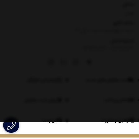
نشانی
تهران
ساعت کاری
شنبه تا چهارشنبه ساعت ۸ الی 17
شماره تماس
|
09354100760
09026060614
ثبت سفارش های عمده
اپلیکیشن لاویگل
اعلام پرداخت
روش ثبت سفارش
قوانین و مقررات
درباره ما