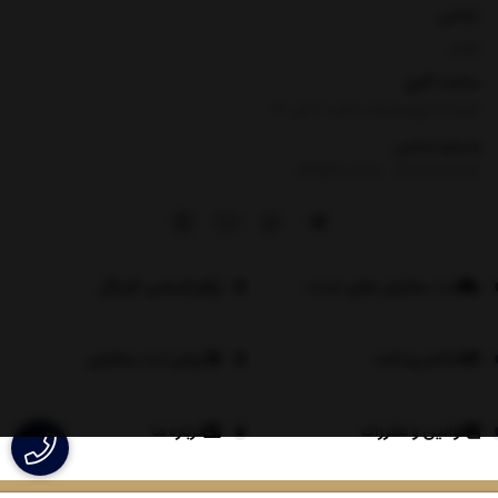
نشانی
تهران
ساعت کاری
شنبه تا چهارشنبه ساعت ۸ الی 17
شماره تماس
|
09354100760
09026060614
ثبت سفارش های عمده
اپلیکیشن لاویگل
اعلام پرداخت
روش ثبت سفارش
قوانین و مقررات
درباره ما