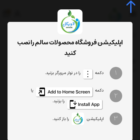
0
جستجوی محصول، دسته، برند...
اپلیکیشن فروشگاه محصولات سالم را نصب
برچسب‌ها
خواص سویق لاغری
کنید
خواص سویق لاغری
فیلتر
1
ترتیب
تعداد نمایش
دکمه
را در نوار مرورگر بزنید.
دکمه
یا
2
را بزنید.
3
اپلیکیشن
را باز کنید.