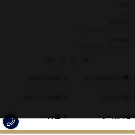
نشانی
تهران
ساعت کاری
شنبه تا چهارشنبه ساعت ۸ الی 17
شماره تماس
|
09354100760
09026060614
ثبت سفارش های عمده
اپلیکیشن لاویگل
اعلام پرداخت
روش ثبت سفارش
قوانین و مقررات
درباره ما