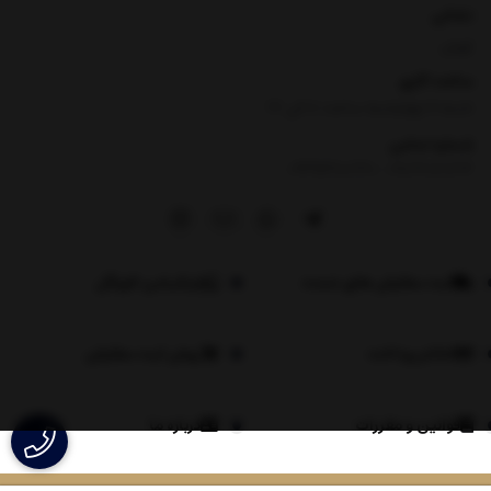
نشانی
تهران
ساعت کاری
شنبه تا چهارشنبه ساعت ۸ الی 17
شماره تماس
|
09354100760
09026060614
ثبت سفارش های عمده
اپلیکیشن لاویگل
اعلام پرداخت
روش ثبت سفارش
قوانین و مقررات
درباره ما