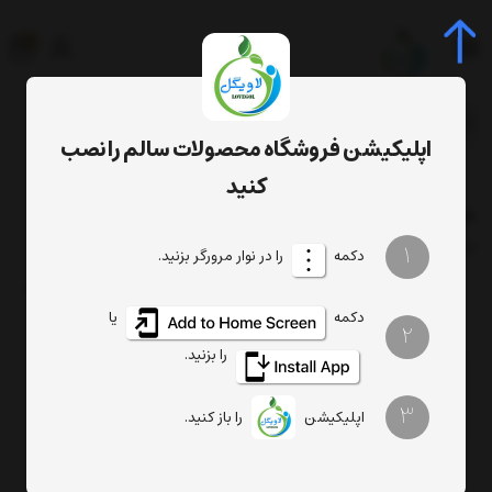
0
جستجوی محصول، دسته، برند...
اپلیکیشن فروشگاه محصولات سالم را نصب
برچسب‌ها
حشره کش ارگانیک
کنید
حشره کش ارگانیک
فیلتر
1
ترتیب
تعداد نمایش
دکمه
را در نوار مرورگر بزنید.
دکمه
یا
2
را بزنید.
3
اپلیکیشن
را باز کنید.