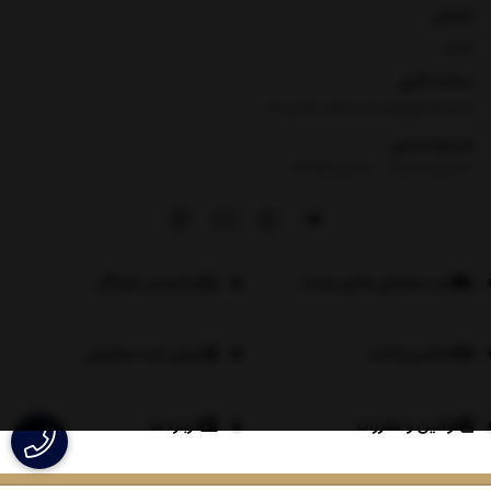
نشانی
تهران
ساعت کاری
شنبه تا چهارشنبه ساعت ۸ الی 17
شماره تماس
|
09354100760
09026060614
ثبت سفارش های عمده
اپلیکیشن لاویگل
اعلام پرداخت
روش ثبت سفارش
قوانین و مقررات
درباره ما