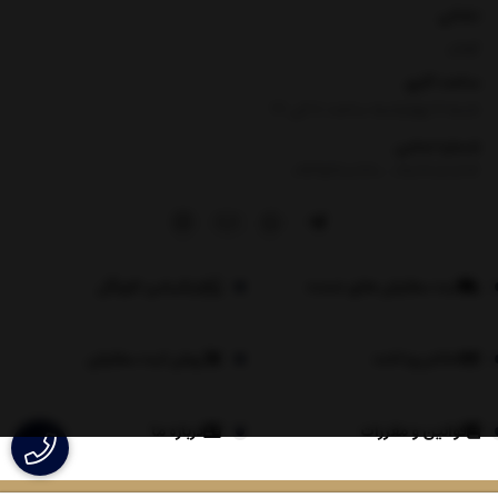
نشانی
تهران
ساعت کاری
شنبه تا چهارشنبه ساعت ۸ الی 17
شماره تماس
|
09354100760
09026060614
ثبت سفارش های عمده
اپلیکیشن لاویگل
اعلام پرداخت
روش ثبت سفارش
قوانین و مقررات
درباره ما