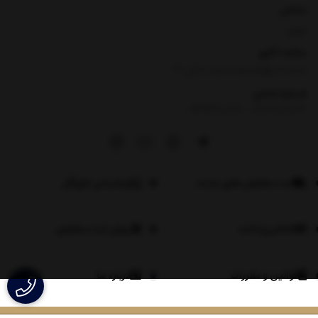
نشانی
تهران
ساعت کاری
شنبه تا چهارشنبه ساعت ۸ الی 17
شماره تماس
|
09354100760
09026060614
ثبت سفارش های عمده
اپلیکیشن لاویگل
اعلام پرداخت
روش ثبت سفارش
قوانین و مقررات
درباره ما