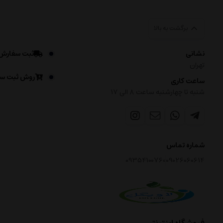
برگشت به بالا
نشانی
ثبت سفارش
تهران
روش ثبت س
ساعت کاری
شنبه تا چهارشنبه ساعت ۸ الی 17
شماره تماس
09354100760
09026060614
فروشگاه اینترنتی