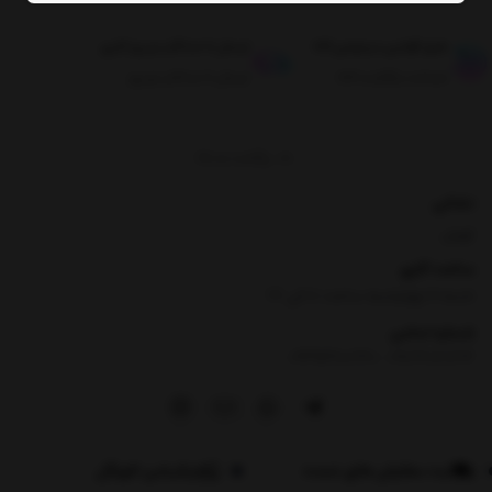
طبق قوانین مرجوعی کالا
ارسال تا حداکثر دو روز کاری
ضمانت بازگشت کالا
ارسال تا حداکثر دو روز
برگشت به بالا
نشانی
تهران
ساعت کاری
شنبه تا چهارشنبه ساعت ۸ الی 17
شماره تماس
|
09354100760
09026060614
ثبت سفارش های عمده
اپلیکیشن لاویگل