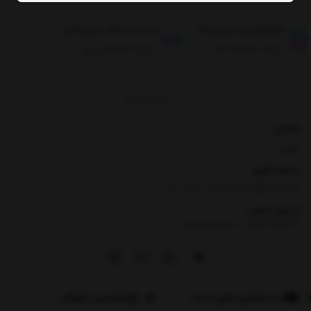
طبق قوانین مرجوعی کالا
ارسال تا حداکثر دو روز کاری
ضمانت بازگشت کالا
ارسال تا حداکثر دو روز
برگشت به بالا
نشانی
تهران
ساعت کاری
شنبه تا چهارشنبه ساعت ۸ الی 17
شماره تماس
|
09354100760
09026060614
ثبت سفارش های عمده
اپلیکیشن لاویگل