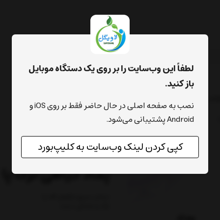
لطفاً این وب‌سایت را بر روی یک دستگاه موبایل
باز کنید.
شات
نصب به صفحه اصلی در حال حاضر فقط بر روی iOS و
Android پشتیبانی می‌شود.
کپی کردن لینک وب‌سایت به کلیپ‌بورد
4.19
پماد گیاهی ترک پا
درمان سریع ترکهای کف پا
ترک و خشکی دست