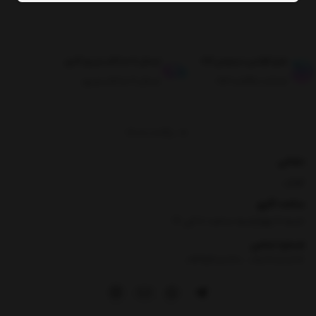
طبق قوانین مرجوعی کالا
ارسال تا حداکثر دو روز کاری
ضمانت بازگشت کالا
ارسال تا حداکثر دو روز
برگشت به بالا
نشانی
تهران
ساعت کاری
شنبه تا چهارشنبه ساعت ۸ الی 17
شماره تماس
|
09354100760
09026060614