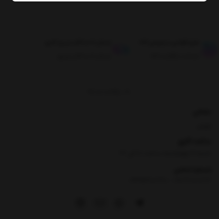
طبق قوانین مرجوعی کالا
ارسال تا حداکثر دو روز کاری
ضمانت بازگشت کالا
ارسال تا حداکثر دو روز
برگشت به بالا
نشانی
تهران
ساعت کاری
شنبه تا چهارشنبه ساعت ۸ الی 17
شماره تماس
|
09354100760
09026060614